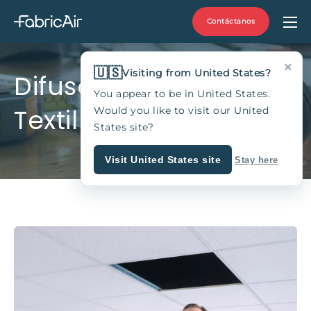
Contáctanos
×
🇺🇸
Visiting from United States?
Difusor de Techo
You appear to be in United States.
Textil
Would you like to visit our United
States site?
Visit United States site
Stay here