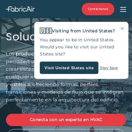
Contáctanos
×
🇺🇸
Visiting from United States?
Soluciones versátiles
You appear to be in United States.
Would you like to visit our United
Los
productos FabricAir
para la difusión de aire
States site?
permiten una personalización casi infinita para
Visit United States site
Stay here
crear sistemas de ventilación adaptados a
cualquier entorno. Combinamos funcionalidad
y estética, ofreciendo formas, perfiles,
transiciones y modelos de flujo que se integran
perfectamente en la arquitectura del edificio.
Conecta con un experto en HVAC