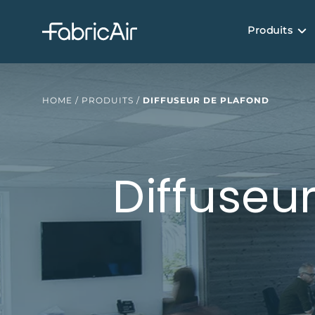
Produits
HOME
/
PRODUITS
/
DIFFUSEUR DE PLAFOND
Diffuseu