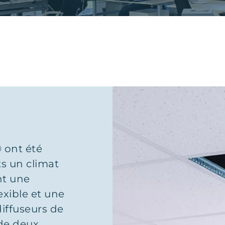
 ont été
s un climat
ent une
exible et une
iffuseurs de
 de deux