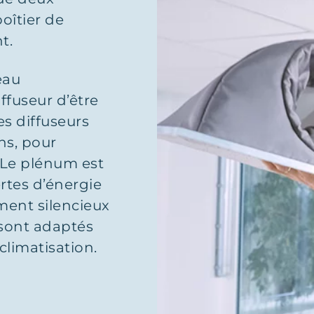
oîtier de
t.
eau
ffuseur d’être
es diffuseurs
ns, pour
r. Le plénum est
ertes d’énergie
ment silencieux
s sont adaptés
climatisation.