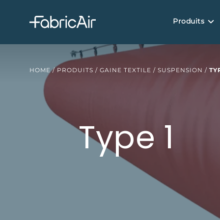
Produits
HOME
/
PRODUITS
/
GAINE TEXTILE
/
SUSPENSION
/
TY
Type 1