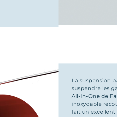
La suspension pa
suspendre les ga
All-In-One de Fab
inoxydable recou
fait un excellen