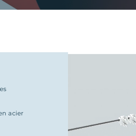
nes
en acier