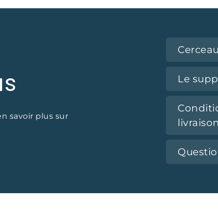
Cerceau
us
Le supp
Conditi
en savoir plus sur
livraiso
Questi