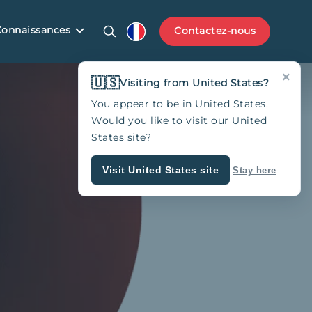
Connaissances
Contactez-nous
×
🇺🇸
Visiting from United States?
You appear to be in United States.
Would you like to visit our United
States site?
Visit United States site
Stay here