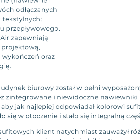
lne (nawiewne i
wóch odłączanych
tekstylnych:
lu przepływowego.
Air zapewniają
 projektową,
h wykończeń oraz
gię.
udynek biurowy został w pełni wyposażony
z zintegrowane i niewidoczne nawiewniki s
by jak najlepiej odpowiadał kolorowi sufit
ę w otoczenie i stało się integralną częśc
sufitowych klient natychmiast zauważył r