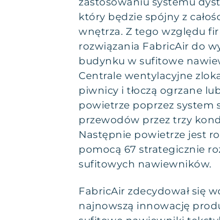
zastosowaniu systemu dystr
który będzie spójny z cał
wnętrza. Z tego względu fi
rozwiązania FabricAir do 
budynku w sufitowe nawiew
Centrale wentylacyjne zlok
piwnicy i tłoczą ogrzane l
powietrze poprzez system
przewodów przez trzy kond
Następnie powietrze jest 
pomocą 67 strategicznie r
sufitowych nawiewników.
FabricAir zdecydował się w
najnowszą innowację pro