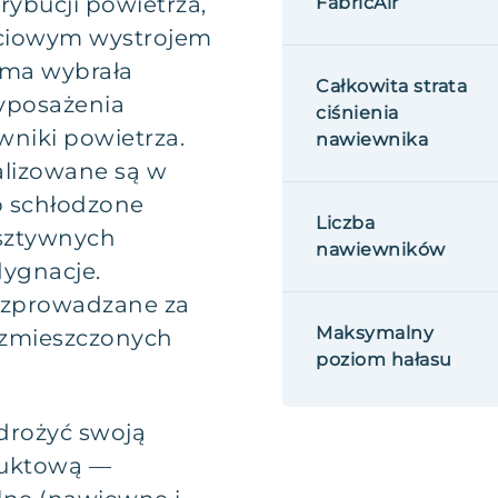
ybucji powietrza,
FabricAir
ościowym wystrojem
rma wybrała
Całkowita strata
wyposażenia
ciśnienia
niki powietrza.
nawiewnika
alizowane są w
ub schłodzone
Liczba
 sztywnych
nawiewników
ygnacje.
rozprowadzane za
Maksymalny
ozmieszczonych
poziom hałasu
drożyć swoją
duktową —