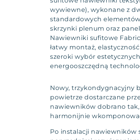
sufitowe nawiewniki teksty
wywiewne), wykonane z d
standardowych elementów 
skrzynki plenum oraz pane
Nawiewniki sufitowe Fabric
łatwy montaż, elastyczność
szeroki wybór estetycznyc
energooszczędną technolo
Nowy, trzykondygnacyjny b
powietrze dostarczane prze
nawiewników dobrano tak, a
harmonijnie wkomponowało si
Po instalacji nawiewników 