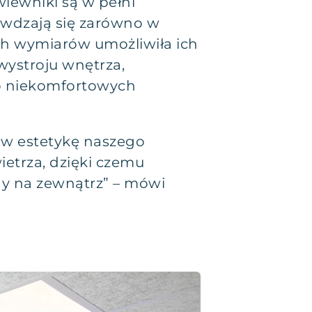
iewniki są w pełni
awdzają się zarówno w
ch wymiarów umożliwiła ich
 wystroju wnętrza,
ko niekomfortowych
ę w estetykę naszego
etrza, dzięki czemu
 na zewnątrz” – mówi