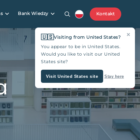
as
Bank Wiedzy
Kontakt
×
🇺🇸
Visiting from United States?
You appear to be in United States.
Would you like to visit our United
States site?
a
Visit United States site
Stay here