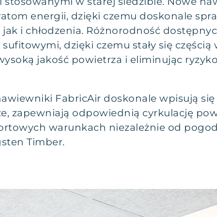
stosowanymi w starej siedzibie. Nowe naw
ratom energii, dzięki czemu doskonale spr
 jak i chłodzenia. Różnorodność dostępny
 sufitowymi, dzięki czemu stały się częścią
wysoką jakość powietrza i eliminując ryzy
 nawiewniki FabricAir doskonale wpisują si
e, zapewniają odpowiednią cyrkulację powi
towych warunkach niezależnie od pogody
sten Timber.