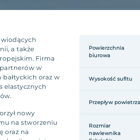
z wiodących
Powierzchnia
i, a także
biurowa
ropejskim. Firma
 partnerów w
 bałtyckich oraz w
Wysokość sufitu
es elastycznych
tów.
Przepływ powietrz
orzył nowy
 mu na stworzeniu
Rozmiar
ę oraz na
nawiewnika