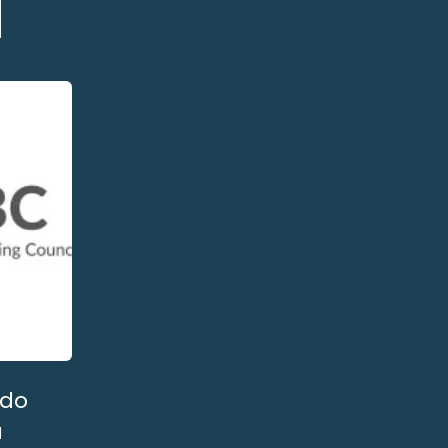
d
 do
a