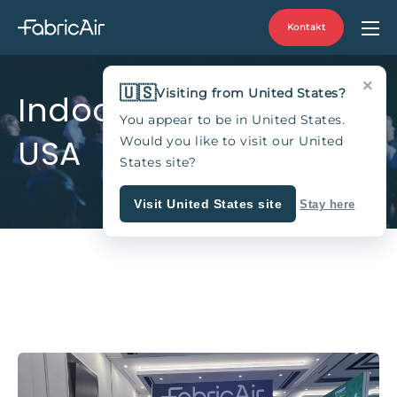
Kontakt
×
🇺🇸
Visiting from United States?
Indoor Ag-Con 2024,
You appear to be in United States.
USA
Would you like to visit our United
States site?
Visit United States site
Stay here