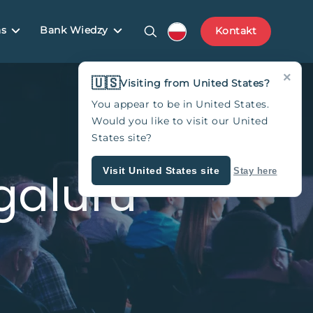
as
Bank Wiedzy
Kontakt
×
🇺🇸
Visiting from United States?
You appear to be in United States.
Would you like to visit our United
States site?
galuru
Visit United States site
Stay here