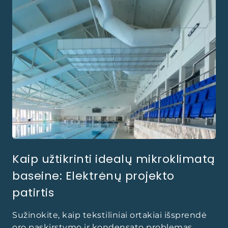
Kaip užtikrinti idealų mikroklimatą
baseine: Elektrėnų projekto
patirtis
Sužinokite, kaip tekstiliniai ortakiai išsprendė
oro paskirstymo ir kondensato problemas