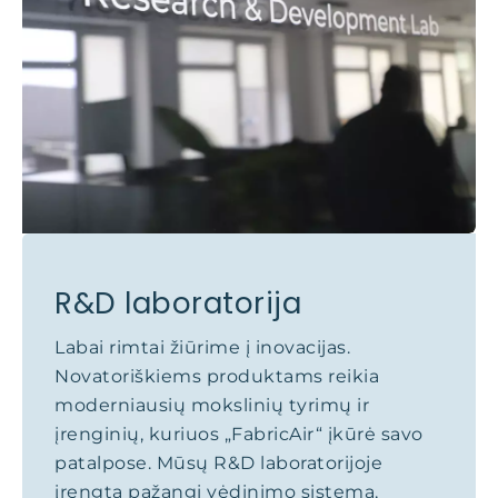
R&D laboratorija
Labai rimtai žiūrime į inovacijas.
Novatoriškiems produktams reikia
moderniausių mokslinių tyrimų ir
įrenginių, kuriuos „FabricAir“ įkūrė savo
patalpose. Mūsų R&D laboratorijoje
įrengta pažangi vėdinimo sistema,