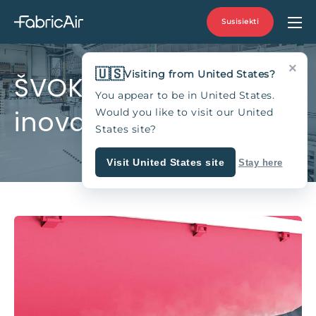
Susisiekti
×
🇺🇸
Visiting from United States?
ŠVOK industrijos
You appear to be in United States.
inovatoriai nuo 1973
Would you like to visit our United
States site?
Visit United States site
Stay here