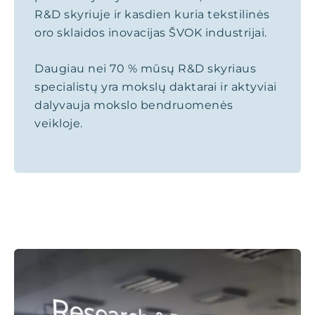
R&D skyriuje ir kasdien kuria tekstilinės
oro sklaidos inovacijas ŠVOK industrijai.
Daugiau nei 70 % mūsų R&D skyriaus
specialistų yra mokslų daktarai ir aktyviai
dalyvauja mokslo bendruomenės
veikloje.