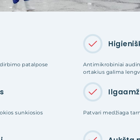
Higieniš
erdirbimo patalpose
Antimikrobiniai audini
ortakius galima lengv
s
Ilgaamž
jokios sunkiosios
Patvari medžiaga tar