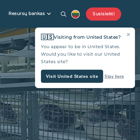
Resursų bankas
Susisiekti
×
🇺🇸
Visiting from United States?
You appear to be in United States.
Would you like to visit our United
States site?
Visit United States site
Stay here