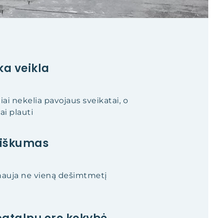
ka veikla
ai nekelia pavojaus sveikatai, o
ai plauti
iškumas
nauja ne vieną dešimtmetį