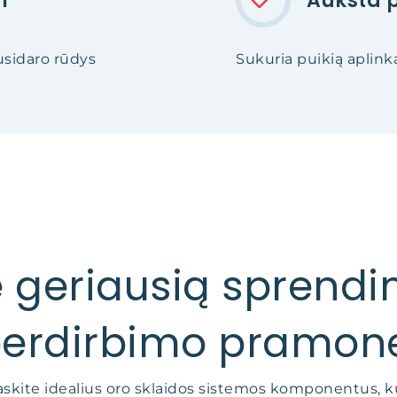
i
Aukšta 
usidaro rūdys
Sukuria puikią aplin
te geriausią sprend
erdirbimo pramon
askite idealius oro sklaidos sistemos komponentus, k