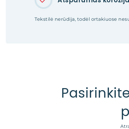
Atsparumas korozija
Tekstilė nerūdija, todėl ortakiuose nes
Pasirinki
p
Atr