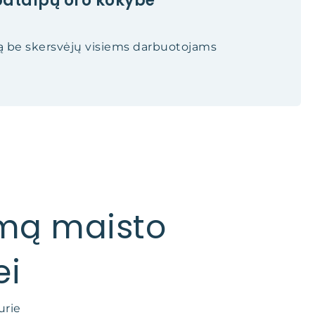
patalpų oro kokybė
ką be skersvėjų visiems darbuotojams
imą maisto
ei
urie