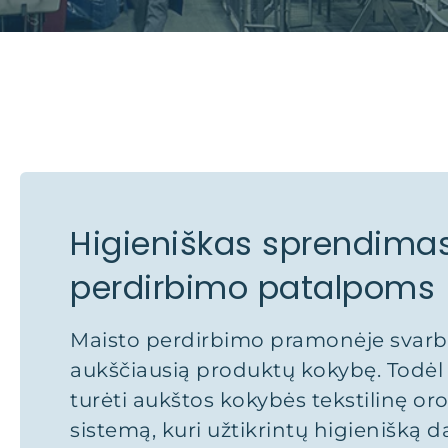
Higieniškas sprendima
perdirbimo patalpoms
Maisto perdirbimo pramonėje svarbia
aukščiausią produktų kokybę. Todėl 
turėti aukštos kokybės tekstilinę or
sistemą, kuri užtikrintų higienišką d