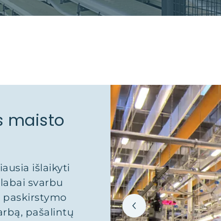
s maisto
usia išlaikyti
labai svarbu
o paskirstymo
arbą, pašalintų