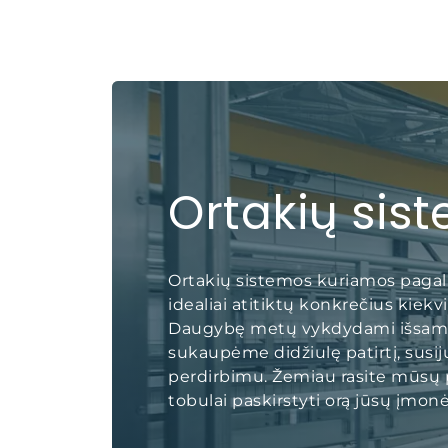
Ortakių sis
Ortakių sistemos kuriamos pagal
idealiai atitiktų konkrečius kiek
Daugybę metų vykdydami išsamiu
sukaupėme didžiulę patirtį, susi
perdirbimu. Žemiau rasite mūsų 
tobulai paskirstyti orą jūsų įmonė