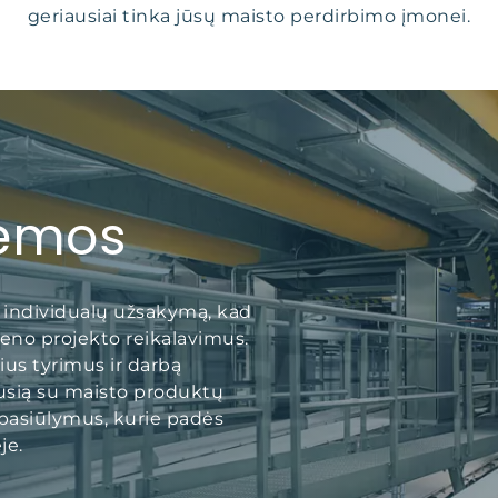
geriausiai tinka jūsų maisto perdirbimo įmonei.
temos
 individualų užsakymą, kad
vieno projekto reikalavimus.
s tyrimus ir darbą
jusią su maisto produktų
pasiūlymus, kurie padės
je.