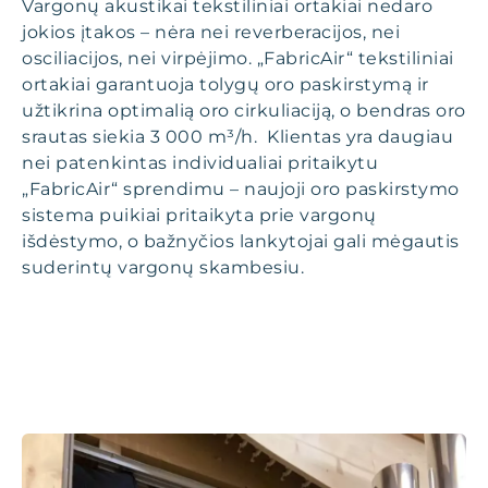
Vargonų akustikai tekstiliniai ortakiai nedaro
jokios įtakos – nėra nei reverberacijos, nei
osciliacijos, nei virpėjimo. „FabricAir“ tekstiliniai
ortakiai garantuoja tolygų oro paskirstymą ir
užtikrina optimalią oro cirkuliaciją, o bendras oro
srautas siekia 3 000 m³/h. Klientas yra daugiau
nei patenkintas individualiai pritaikytu
„FabricAir“ sprendimu – naujoji oro paskirstymo
sistema puikiai pritaikyta prie vargonų
išdėstymo, o bažnyčios lankytojai gali mėgautis
suderintų vargonų skambesiu.