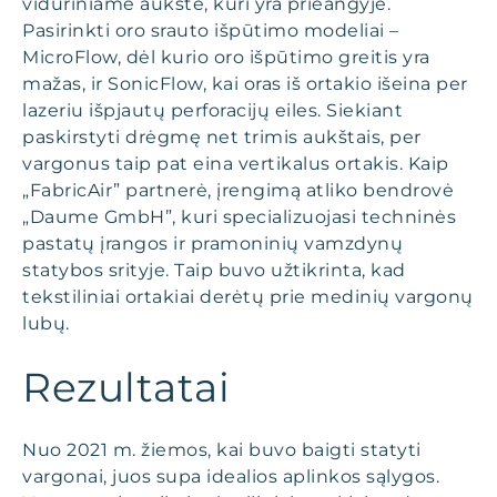
viduriniame aukšte, kuri yra prieangyje.
Pasirinkti oro srauto išpūtimo modeliai –
MicroFlow, dėl kurio oro išpūtimo greitis yra
mažas, ir SonicFlow, kai oras iš ortakio išeina per
lazeriu išpjautų perforacijų eiles. Siekiant
paskirstyti drėgmę net trimis aukštais, per
vargonus taip pat eina vertikalus ortakis. Kaip
„FabricAir” partnerė, įrengimą atliko bendrovė
„Daume GmbH”, kuri specializuojasi techninės
pastatų įrangos ir pramoninių vamzdynų
statybos srityje. Taip buvo užtikrinta, kad
tekstiliniai ortakiai derėtų prie medinių vargonų
lubų.
Rezultatai
Nuo 2021 m. žiemos, kai buvo baigti statyti
vargonai, juos supa idealios aplinkos sąlygos.