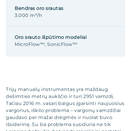
Bendras oro srautas
3.000 m³/h
Oro srauto išpūtimo modeliai
MicroFlow™, SonicFlow™
Trijų manualų instrumentas yra maždaug
dešimties metrų aukščio ir turi 2951 vamzdį.
Tačiau 2016 m. vasarį baigus įgarsinti naujuosius
vargonus, iškilo problema – vargonų vamzdžiai
gaudavo per mažai drėgmės ir nuolat buvo
išsiderinę. Su šia problema susiduria ne tik