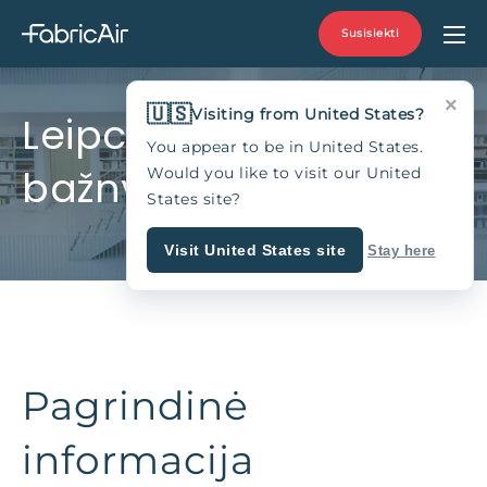
Susisiekti
×
🇺🇸
Visiting from United States?
Leipcigo universiteto
You appear to be in United States.
bažnyčia, Vokietija
Would you like to visit our United
States site?
Visit United States site
Stay here
Pagrindinė
informacija