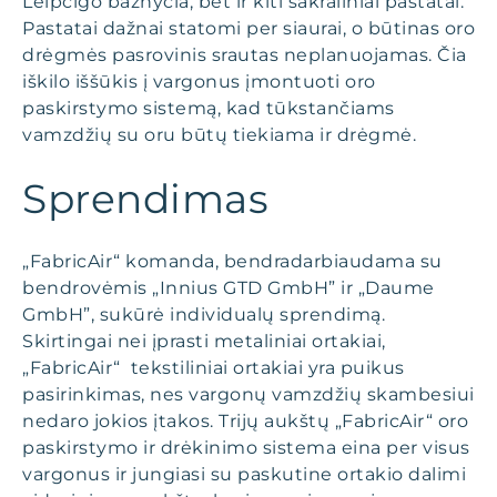
Leipcigo bažnyčia, bet ir kiti sakraliniai pastatai.
Pastatai dažnai statomi per siaurai, o būtinas oro
drėgmės pasrovinis srautas neplanuojamas. Čia
iškilo iššūkis į vargonus įmontuoti oro
paskirstymo sistemą, kad tūkstančiams
vamzdžių su oru būtų tiekiama ir drėgmė.
Sprendimas
„FabricAir“ komanda, bendradarbiaudama su
bendrovėmis „Innius GTD GmbH” ir „Daume
GmbH”, sukūrė individualų sprendimą.
Skirtingai nei įprasti metaliniai ortakiai,
„FabricAir“ tekstiliniai ortakiai yra puikus
pasirinkimas, nes vargonų vamzdžių skambesiui
nedaro jokios įtakos. Trijų aukštų „FabricAir“ oro
paskirstymo ir drėkinimo sistema eina per visus
vargonus ir jungiasi su paskutine ortakio dalimi