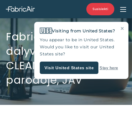
Susisiekti
×
🇺🇸
Visiting from United States?
FabricAir UAB
You appear to be in United States.
dalyvavo
Would you like to visit our United
States site?
CLEANPOWER 2025
Visit United States site
Stay here
parodoje, JAV