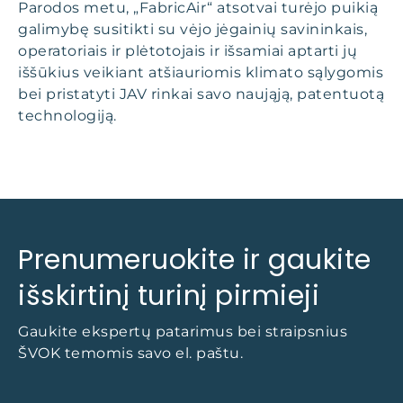
Parodos metu, „FabricAir“ atsotvai turėjo puikią
galimybę susitikti su vėjo jėgainių savininkais,
operatoriais ir plėtotojais ir išsamiai aptarti jų
iššūkius veikiant atšiauriomis klimato sąlygomis
bei pristatyti JAV rinkai savo naująją, patentuotą
technologiją.
Prenumeruokite ir gaukite
išskirtinį turinį pirmieji
Gaukite ekspertų patarimus bei straipsnius
ŠVOK temomis savo el. paštu.