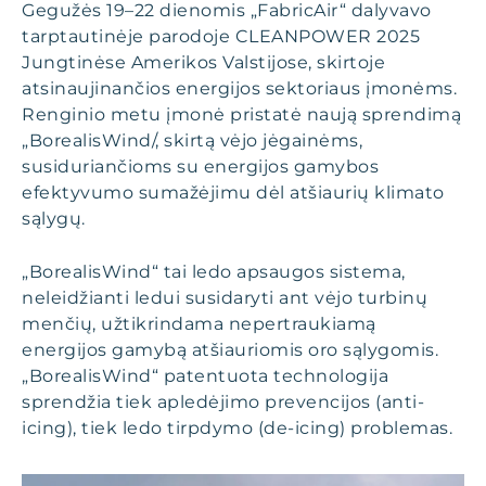
Gegužės 19–22 dienomis „FabricAir“ dalyvavo
tarptautinėje parodoje CLEANPOWER 2025
Jungtinėse Amerikos Valstijose, skirtoje
atsinaujinančios energijos sektoriaus įmonėms.
Renginio metu įmonė pristatė naują sprendimą
„BorealisWind/, skirtą vėjo jėgainėms,
susiduriančioms su energijos gamybos
efektyvumo sumažėjimu dėl atšiaurių klimato
sąlygų.
„BorealisWind“ tai ledo apsaugos sistema,
neleidžianti ledui susidaryti ant vėjo turbinų
menčių, užtikrindama nepertraukiamą
energijos gamybą atšiauriomis oro sąlygomis.
„BorealisWind“ patentuota technologija
sprendžia tiek apledėjimo prevencijos (anti-
icing), tiek ledo tirpdymo (de-icing) problemas.