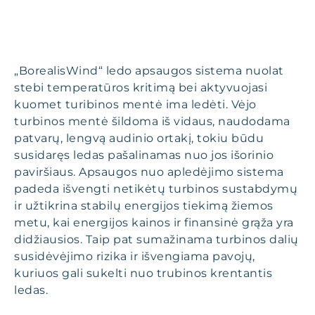
„BorealisWind“ ledo apsaugos sistema nuolat
stebi temperatūros kritimą bei aktyvuojasi
kuomet turibinos mentė ima ledėti. Vėjo
turbinos mentė šildoma iš vidaus, naudodama
patvarų, lengvą audinio ortakį, tokiu būdu
susidaręs ledas pašalinamas nuo jos išorinio
paviršiaus. Apsaugos nuo apledėjimo sistema
padeda išvengti netikėtų turbinos sustabdymų
ir užtikrina stabilų energijos tiekimą žiemos
metu, kai energijos kainos ir finansinė grąža yra
didžiausios. Taip pat sumažinama turbinos dalių
susidėvėjimo rizika ir išvengiama pavojų,
kuriuos gali sukelti nuo trubinos krentantis
ledas.