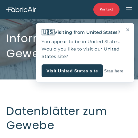
Kontakt
×
🇺🇸
Visiting from United States?
Informationen zum
You appear to be in United States.
Gewebe
Would you like to visit our United
States site?
Visit United States site
Stay here
Datenblätter zum
Gewebe