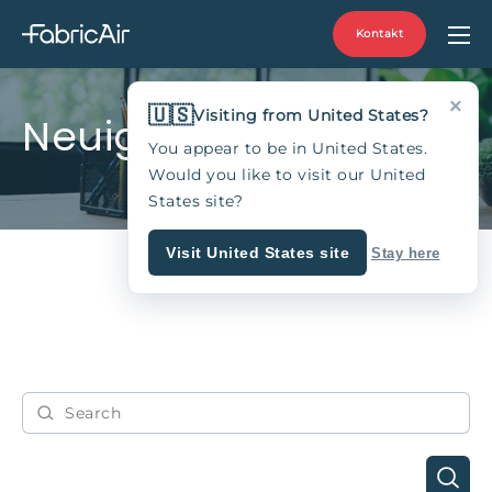
Kontakt
×
🇺🇸
Visiting from United States?
Neuigkeiten
You appear to be in United States.
Would you like to visit our United
States site?
Visit United States site
Stay here