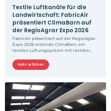
Textile Luftkanäle für die
Landwirtschaft: FabricAir
präsentiert ClimaBarn auf
der RegioAgrar Expo 2026
FabricAir präsentiert auf der RegioAgrar
Expo 2026 erstmals ClimaBarn, ein
textiles Lüftungssystem mit textilen
Luftkanälen für landwirtschaftliche
Gebäude. Die Lösung verbessert
Mehr erfahren
Luftverteilung, Tierkomfort und
Energieeffizienz in modernen
Stallanlagen.