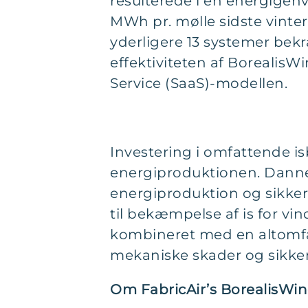
resulterede i en energigen
MWh pr. mølle sidste vinter
yderligere 13 systemer bek
effektiviteten af BorealisW
Service (SaaS)-modellen.
Investering i omfattende i
energiproduktionen. Dannels
energiproduktion og sikker
til bekæmpelse af is for vi
kombineret med en altomfa
mekaniske skader og sikker
Om FabricAir’s BorealisWin