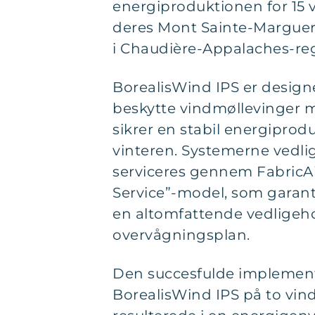
energiproduktionen for 15 
deres Mont Sainte-Marguer
i Chaudière-Appalaches-re
BorealisWind IPS er designet
beskytte vindmøllevinger 
sikrer en stabil energiprod
vinteren. Systemerne vedli
serviceres gennem FabricAi
Service”-model, som garan
en altomfattende vedligeho
overvågningsplan.
Den succesfulde implement
BorealisWind IPS på to vin