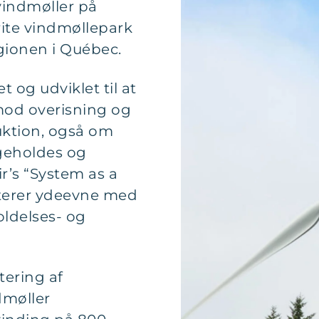
vindmøller på
ite vindmøllepark
gionen i Québec.
 og udviklet til at
mod overisning og
uktion, også om
geholdes og
r’s “System as a
terer ydeevne med
ldelses- og
ering af
dmøller