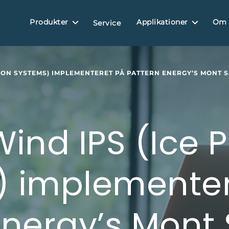
Produkter
Applikationer
Om
Service
TION SYSTEMS) IMPLEMENTERET PÅ PATTERN ENERGY’S MONT
Wind IPS (Ice 
) implementer
Energy’s Mont 