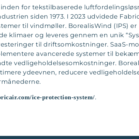
r inden for tekstilbaserede luftfordelingslø
dustrien siden 1973. I 2023 udvidede FabricA
emer til vindmøller. BorealisWind (IPS) er
olde klimaer og leveres gennem en unik “Sy
steringer til driftsomkostninger. SaaS-mod
lementere avancerede systemer til bekæmp
ndte vedligeholdelsesomkostninger. Boreal
timere ydeevnen, reducere vedligeholdels
ermånederne.
.
ricair.com/ice-protection-system/