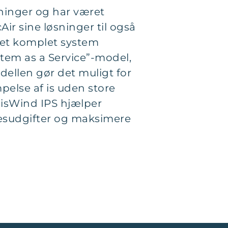
sninger og har været
ir sine løsninger til også
 et komplet system
stem as a Service”-model,
ellen gør det muligt for
else af is uden store
isWind IPS hjælper
esudgifter og maksimere