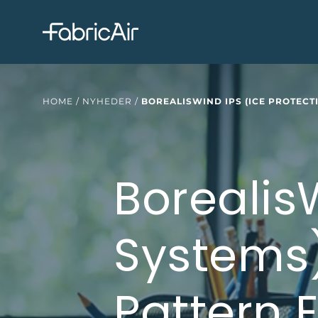
HOME
/
NYHEDER
/
BOREALISWIND IPS (ICE PROTEC
Borealis
Systems
Pattern 