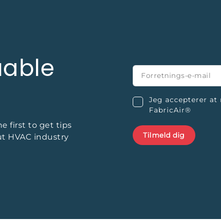
uable
Jeg accepterer at
FabricAir®
 first to get tips
ut HVAC industry