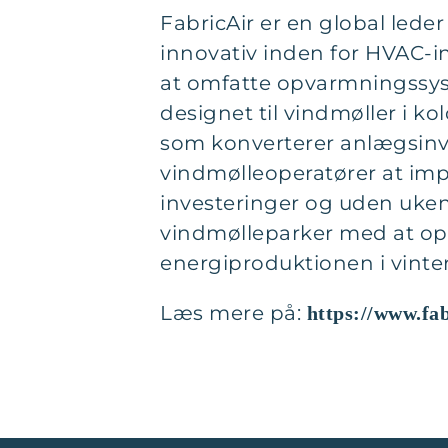
FabricAir er en global lede
innovativ inden for HVAC-in
at omfatte opvarmningssyst
designet til vindmøller i k
som konverterer anlægsinve
vindmølleoperatører at imp
investeringer og uden uke
vindmølleparker med at op
energiproduktionen i vint
Læs mere på:
https://www.fab