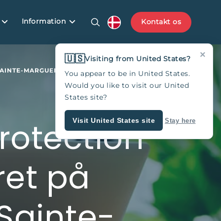
Information
Kontakt os
×
🇺🇸
Visiting from United States?
 SAINTE-MARGUERITE VINDMØLLEPARK
You appear to be in United States.
Would you like to visit our United
States site?
Protection
Visit United States site
Stay here
et på
Sainte-