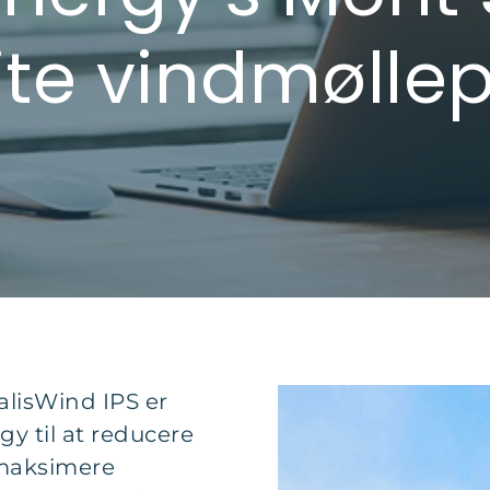
te vindmølle
alisWind IPS er
gy til at reducere
 maksimere