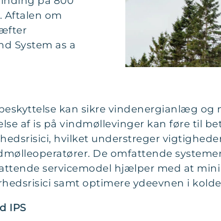
vinding på 800
. Aftalen om
ræfter
ind System as a
sbeskyttelse kan sikre vindenergianlæg og
e af is på vindmøllevinger kan føre til bet
hedsrisici, hvilket understreger vigtighed
ndmølleoperatører. De omfattende systemer 
ttende servicemodel hjælper med at minim
hedsrisici samt optimere ydeevnen i kolde
d IPS