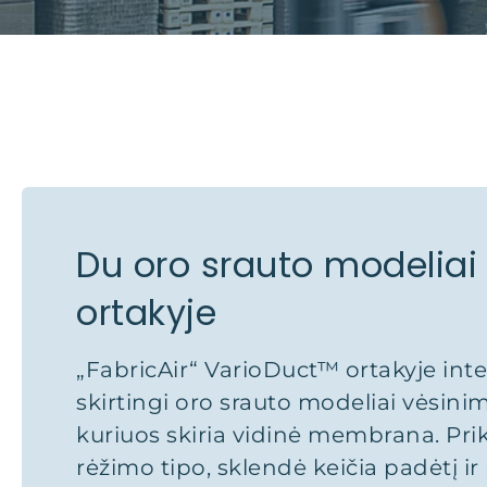
Du oro srauto modelia
ortakyje
„FabricAir“ VarioDuct™ ortakyje int
skirtingi oro srauto modeliai vėsini
kuriuos skiria vidinė membrana. Pr
rėžimo tipo, sklendė keičia padėtį i