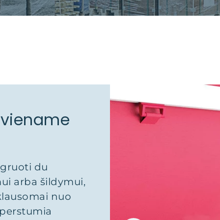
i viename
egruoti du
mui arba šildymui,
iklausomai nuo
r perstumia