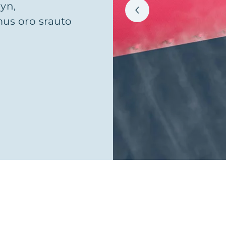
yn,
s oro srauto