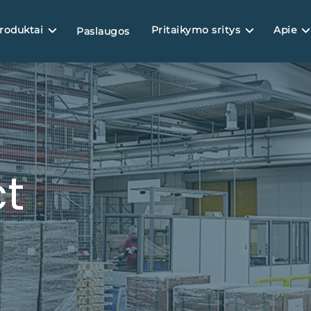
roduktai
Pritaikymo sritys
Apie
Paslaugos
t