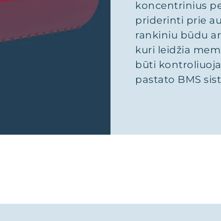
koncentrinius pe
priderinti prie a
rankiniu būdu ar
kuri leidžia membr
būti kontroliuoj
pastato BMS sis