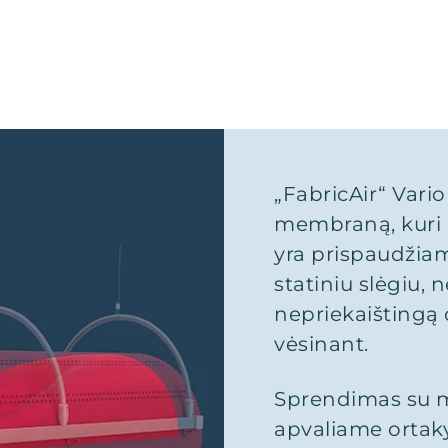
„FabricAir“ Vari
membraną, kuri 
yra prispaudžiam
statiniu slėgiu, n
nepriekaištingą o
vėsinant.
Sprendimas su m
apvaliame ortakyj