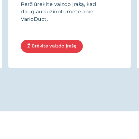
Peržiūrėkite vaizdo įrašą, kad
daugiau sužinotumėte apie
VarioDuct.
Žiūrėkite vaizdo įrašą