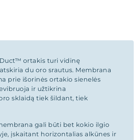
oDuct™ ortakis turi vidinę
atskiria du oro srautus. Membrana
a prie išorinės ortakio sienelės
evibruoja ir užtikrina
ro sklaidą tiek šildant, tiek
embrana gali būti bet kokio ilgio
e, įskaitant horizontalias alkūnes ir