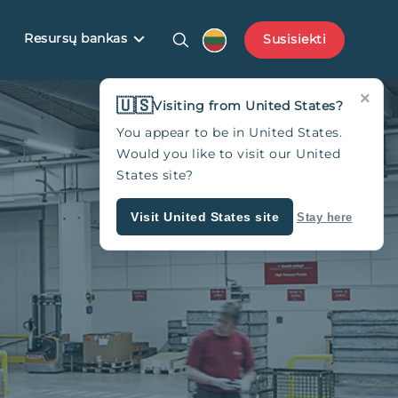
Resursų bankas
Susisiekti
×
🇺🇸
Visiting from United States?
You appear to be in United States.
Would you like to visit our United
States site?
Visit United States site
Stay here