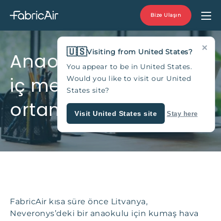
Bize Ulaşın
×
🇺🇸
Visiting from United States?
Anaokulunda sağlıklı
You appear to be in United States.
iç mekan hava
Would you like to visit our United
States site?
ortamı
Visit United States site
Stay here
FabricAir kısa süre önce Litvanya,
Neveronys’deki bir anaokulu için kumaş hava