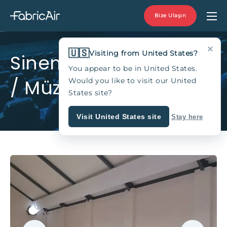
Bize Ulaşın
×
🇺🇸
Visiting from United States?
Sinemalar / Tiyatrolar
You appear to be in United States.
/ Müzeler
Would you like to visit our United
States site?
Visit United States site
Stay here