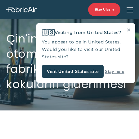
Bize Ulaşın
×
🇺🇸
Visiting from United States?
Çin'in en büyük
You appear to be in United States.
otomotiv üreticisinin
Would you like to visit our United
States site?
fabrikasındaki kötü
Visit United States site
Stay here
kokuların giderilmesi