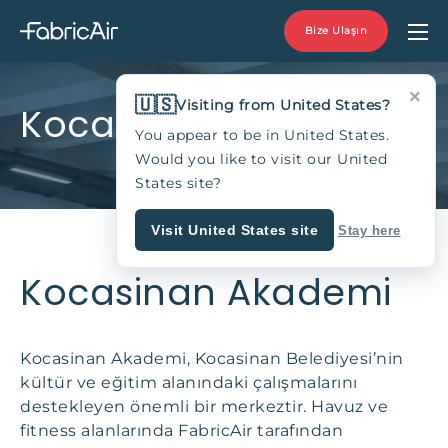
Bize Ulaşın
×
🇺🇸
Visiting from United States?
Kocasinan Akademi
You appear to be in United States.
Would you like to visit our United
States site?
Visit United States site
Stay here
Kocasinan Akademi
Kocasinan Akademi, Kocasinan Belediyesi’nin
kültür ve eğitim alanındaki çalışmalarını
destekleyen önemli bir merkeztir. Havuz ve
fitness alanlarında FabricAir tarafından