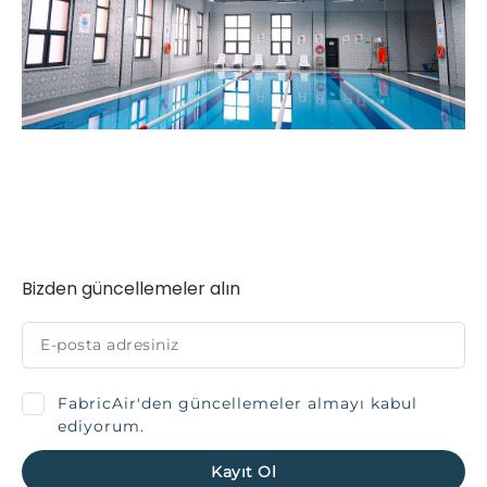
Bizden güncellemeler alın
FabricAir'den güncellemeler almayı kabul
ediyorum.