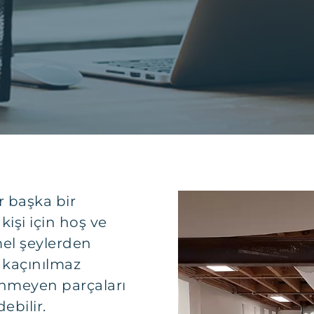
er başka bir
kişi için hoş ve
mel şeylerden
ı kaçınılmaz
ünmeyen parçaları
ebilir.