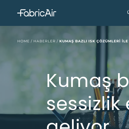
HOME
/
HABERLER
/
KUMAŞ BAZLI ISK ÇÖZÜMLERI ILE 
Kumaş ba
sessizlik
geliyor