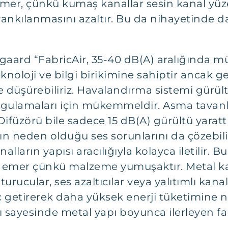
 emer, çünkü kumaş kanallar sesin kanal y
yankılanmasını azaltır. Bu da nihayetinde 
sgaard “FabricAir, 35-40 dB(A) aralığında 
knoloji ve bilgi birikimine sahiptir ancak 
 düşürebiliriz. Havalandırma sistemi gürültü
gulamaları için mükemmeldir. Asma tavanlı 
füzörü bile sadece 15 dB(A) gürültü yarattı
ın neden olduğu ses sorunlarını da çözebili
alların yapısı aracılığıyla kolayca iletilir.
ü emer çünkü malzeme yumuşaktır. Metal ka
rucular, ses azaltıcılar veya yalıtımlı kanall
 getirerek daha yüksek enerji tüketimine n
sayesinde metal yapı boyunca ilerleyen fan