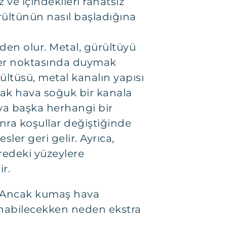
 ve içindekileri rahatsız
ültünün nasıl başladığına
den olur. Metal, gürültüyü
 her noktasında duymak
ltüsü, metal kanalın yapısı
Sıcak hava soğuk bir kanala
eya başka herhangi bir
ra koşullar değiştiğinde
er geri gelir. Ayrıca,
redeki yüzeylere
r.
ir. Ancak kumaş hava
ınabilecekken neden ekstra