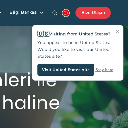
Bilgi Bankası
Bize Ulaşın
×
🇺🇸
Visiting from United States?
You appear to be in United States.
Would you like to visit our United
States site?
eri ile
Visit United States site
Stay here
s haline