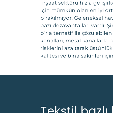
İnşaat sektörü hızla gelişir
için mümkün olan en iyi orta
bırakılmıyor. Geleneksel ha
bazı dezavantajları vardı. Ş
bir alternatif ile çözülebil
kanalları, metal kanallarla bi
risklerini azaltarak üstünl
kalitesi ve bina sakinleri i
Tekstil bazl