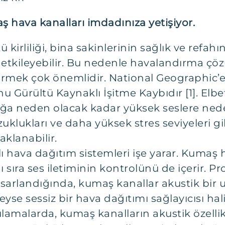
 hava kanalları imdadınıza yetişiyor.
kirliliği, bina sakinlerinin sağlık ve refahın
z etkileyebilir. Bu nedenle havalandırma
irmek çok önemlidir. National Geographic’e g
unu Gürültü Kaynaklı İşitme Kaybıdır [1]. Elb
alığa neden olacak kadar yüksek seslere ne
uklukları ve daha yüksek stres seviyeleri gi
klanabilir.
 hava dağıtım sistemleri işe yarar. Kumaş h
ı sıra ses iletiminin kontrolünü de içerir. 
sarlandığında, kumaş kanallar akustik bir 
e sessiz bir hava dağıtımı sağlayıcısı hali
ulamalarda, kumaş kanalların akustik özellik