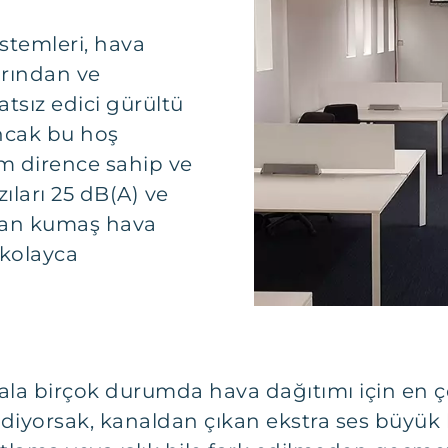
stemleri, hava
arından ve
tsız edici gürültü
ncak bu hoş
 dirence sahip ve
ıları 25 dB(A) ve
ran kumaş hava
e kolayca
hala birçok durumda hava dağıtımı için en 
diyorsak, kanaldan çıkan ekstra ses büyük 