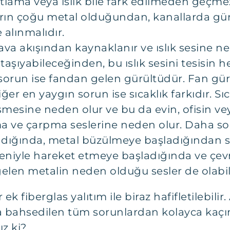
patlama veya ıslık bile fark edilmeden geçmez
arın çoğu metal olduğundan, kanallarda gür
 alınmalıdır.
va akışından kaynaklanır ve ıslık sesine ne
aşıyabileceğinden, bu ıslık sesini tesisin
run ise fandan gelen gürültüdür. Fan gürü
. Diğer en yaygın sorun ise sıcaklık farkıdır. 
şmesine neden olur ve bu da evin, ofisin v
a ve çarpma seslerine neden olur. Daha son
ığında, metal büzülmeye başladığından sesl
deniyle hareket etmeye başladığında ve çev
en metalin neden olduğu sesler de olabili
ek fiberglas yalıtım ile biraz hafifletilebil
da bahsedilen tüm sorunlardan kolayca kaç
ız ki?