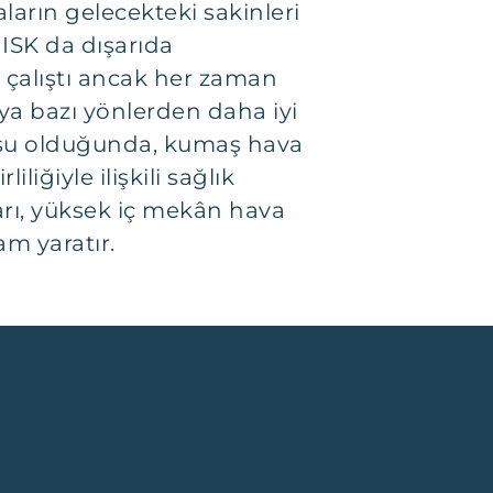
aların gelecekteki sakinleri
 ISK da dışarıda
i çalıştı ancak her zaman
eya bazı yönlerden daha iyi
konusu olduğunda, kumaş hava
liğiyle ilişkili sağlık
arı, yüksek iç mekân hava
am yaratır.