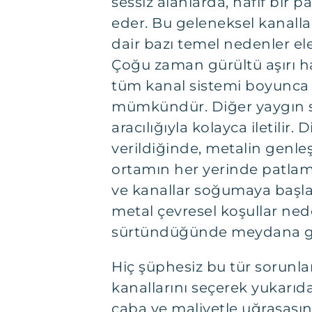
sessiz alanlarda, hafif bir 
eder. Bu geleneksel kanall
dair bazı temel nedenler ele
Çoğu zaman gürültü aşırı ha
tüm kanal sistemi boyunca t
mümkündür. Diğer yaygın so
aracılığıyla kolayca iletilir
verildiğinde, metalin genle
ortamın her yerinde patlam
ve kanallar soğumaya başlad
metal çevresel koşullar ne
sürtündüğünde meydana gel
Hiç şüphesiz bu tür sorunlar 
kanallarını seçerek yukarı
çaba ve maliyetle uğraşasın