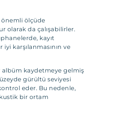
ü önemli ölçüde
 olarak da çalışabilirler.
üphanelerde, kayıt
r iyi karşılanmasının ve
 bir albüm kaydetmeye gelmiş
üzeyde gürültü seviyesi
 kontrol eder. Bu nedenle,
kustik bir ortam