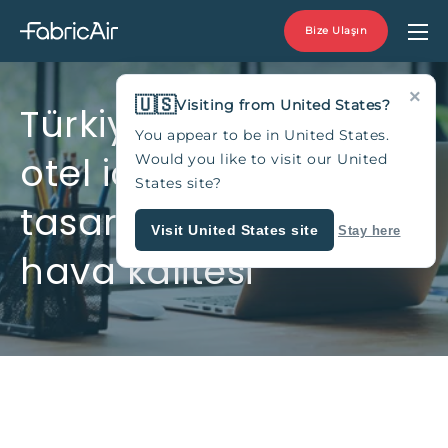
Bize Ulaşın
×
🇺🇸
Visiting from United States?
Türkiye'de lüks bir
You appear to be in United States.
otel için kusursuz
Would you like to visit our United
States site?
tasarım ve rakipsiz
Visit United States site
Stay here
hava kalitesi