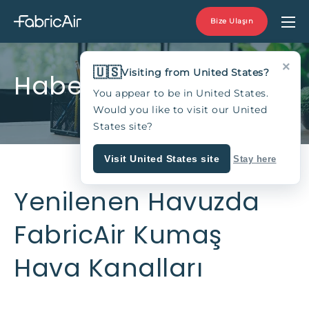
Bize Ulaşın
×
🇺🇸
Visiting from United States?
Haberler
You appear to be in United States.
Would you like to visit our United
States site?
Visit United States site
Stay here
Yenilenen Havuzda
FabricAir Kumaş
Hava Kanalları