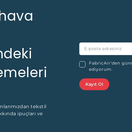
ı hava
ndeki
FabricAir'den gün
emeleri
ediyorum.
nlarımızdan tekstil
kkında ipuçları ve