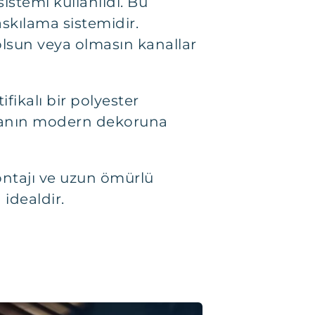
istemi kullanıldı. Bu
askılama sistemidir.
olsun veya olmasın kanallar
fikalı bir polyester
toranın modern dekoruna
montajı ve uzun ömürlü
idealdir.