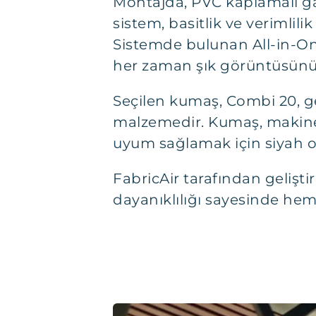
Montajda, PVC kaplamalı galv
sistem, basitlik ve verimlil
Sistemde bulunan All-in-On
her zaman şık görüntüsünü
Seçilen kumaş, Combi 20, geç
malzemedir. Kumaş, makined
uyum sağlamak için siyah ol
FabricAir tarafından gelişti
dayanıklılığı sayesinde hem 