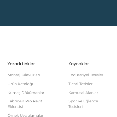
Yararlı Linkler
Kaynaklar
Montaj Kılavuzları
Endüstriyel Tesisler
Ürün Kataloğu
Ticari Tesisler
Kumaş Dökümanları
Kamusal Alanlar
FabricAir Pro Revit
Spor ve Eğlence
Eklentisi
Tesisleri
Örnek Uygulamalar