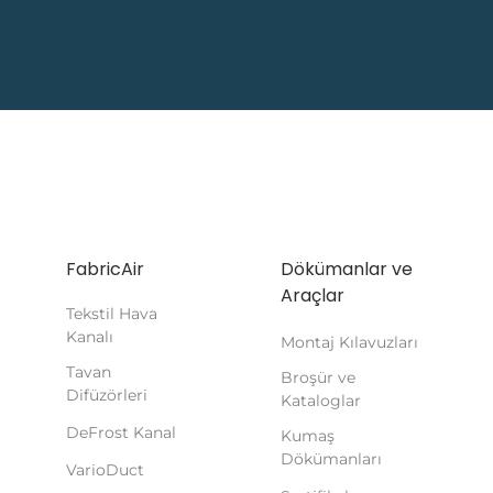
FabricAir
Dökümanlar ve
Araçlar
Tekstil Hava
Kanalı
Montaj Kılavuzları
Tavan
Broşür ve
Difüzörleri
Kataloglar
DeFrost Kanal
Kumaş
Dökümanları
VarioDuct