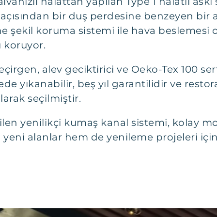
anizli halattan yapılan Type 1 halatlı askı s
ik açısından bir duş perdesine benzeyen bir 
e şekil koruma sistemi ile hava beslemesi 
 koruyor.
irgen, alev geciktirici ve Oeko-Tex 100 serti
e yıkanabilir, beş yıl garantilidir ve res
arak seçilmiştir.
rilen yenilikçi kumaş kanal sistemi, kolay 
yeni alanlar hem de yenileme projeleri için 