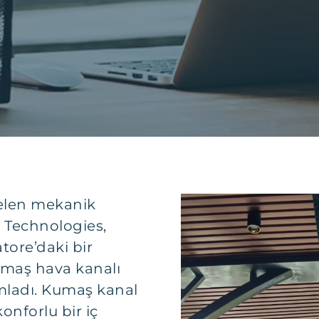
elen mekanik
u Technologies,
atore’daki bir
umaş hava kanalı
mladı. Kumaş kanal
onforlu bir iç