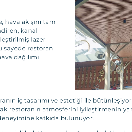
, hava akışını tam
ndiren, kanal
eştirilmiş lazer
 Bu sayede restoran
hava dağılımı
anın iç tasarımı ve estetiği ile bütünleşiyo
ak restoranın atmosferini iyileştirmenin yanı
 deneyimine katkıda bulunuyor.