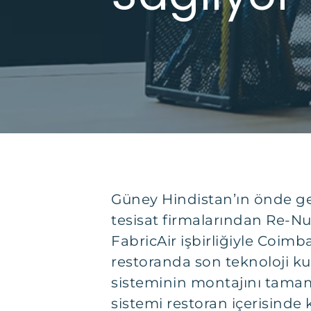
Güney Hindistan’ın önde g
tesisat firmalarından Re-N
FabricAir işbirliğiyle Coimb
restoranda son teknoloji k
sisteminin montajını tama
sistemi restoran içerisinde k