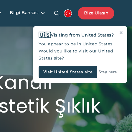
Bilgi Bankası
Bize Ulaşın
×
🇺🇸
Visiting from United States?
You appear to be in United States.
Would you like to visit our United
States site?
Kanalı
Visit United States site
Stay here
tetik Şıklık