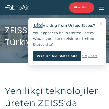
Bize Ulaşın
×
🇺🇸
Visiting from United States?
ZEISS Ofisi, Bursa,
You appear to be in United States.
Türkiye
Would you like to visit our United
States site?
Visit United States site
Stay here
Yenilikçi teknolojiler
üreten ZEISS’da