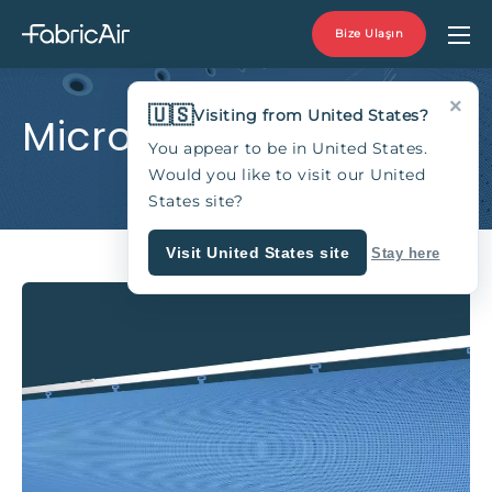
Bize Ulaşın
×
🇺🇸
Visiting from United States?
MicroFlow
You appear to be in United States.
Would you like to visit our United
States site?
Visit United States site
Stay here