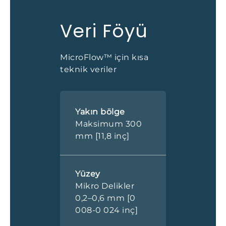
Veri Föyü
MicroFlow™ için kısa
teknik veriler
Yakın bölge
Maksimum 300
mm [11,8 inç]
Yüzey
Mikro Delikler
0,2–0,6 mm [0
008-0 024 inç]