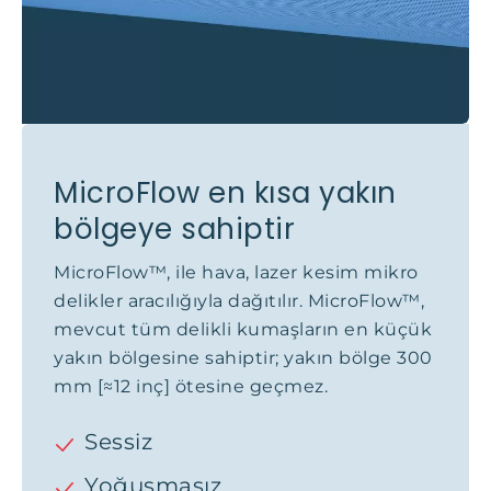
MicroFlow en kısa yakın
bölgeye sahiptir
MicroFlow™, ile hava, lazer kesim mikro
delikler aracılığıyla dağıtılır. MicroFlow™,
mevcut tüm delikli kumaşların en küçük
yakın bölgesine sahiptir; yakın bölge 300
mm [≈12 inç] ötesine geçmez.
Sessiz
Yoğuşmasız