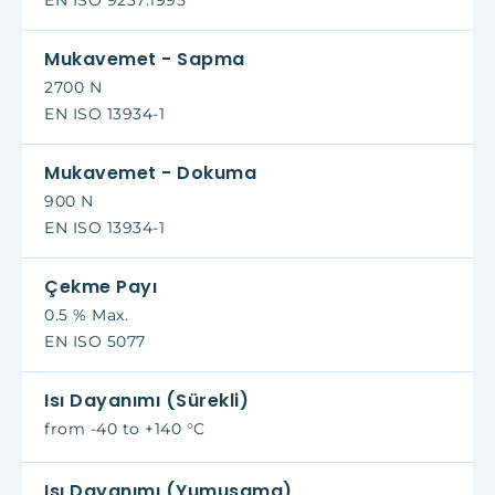
EN ISO 9237:1995
Mukavemet - Sapma
2700 N
EN ISO 13934-1
Mukavemet - Dokuma
900 N
EN ISO 13934-1
Çekme Payı
0.5 % Max.
EN ISO 5077
Isı Dayanımı (Sürekli)
from -40 to +140 °C
Isı Dayanımı (Yumuşama)