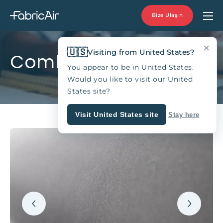
Bize Ulaşın
×
🇺🇸
Visiting from United States?
Combi 60
You appear to be in United States.
Would you like to visit our United
States site?
Visit United States site
Stay here