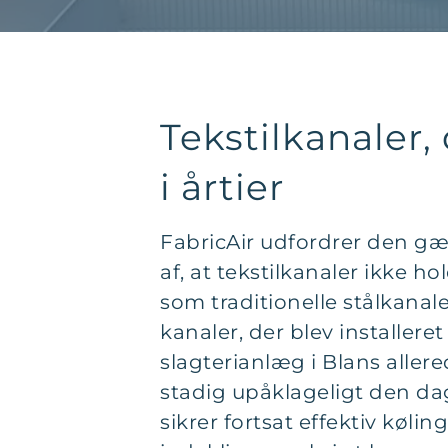
Tekstilkanaler,
i årtier
FabricAir udfordrer den gæ
af, at tekstilkanaler ikke ho
som traditionelle stålkanale
kanaler, der blev installer
slagterianlæg i Blans allere
stadig upåklageligt den da
sikrer fortsat effektiv køli