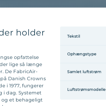
 der holder
Tekstil
Ophængstype
ngse opfattelse
lder lige så længe
r. De FabricAir-
Samlet luftstrøm
et på Danish Crowns
de i 1977, fungerer
Luftstrømsmodelle
g i dag. Systemet
ng og et behageligt