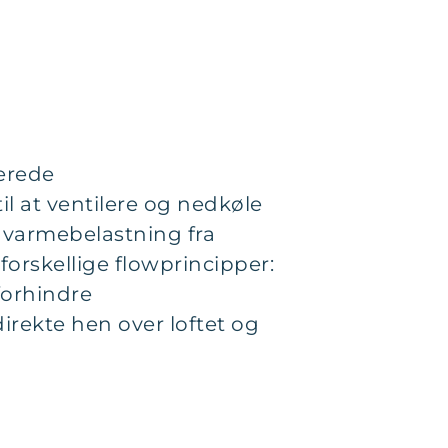
serede
l at ventilere og nedkøle
ig varmebelastning fra
forskellige flowprincipper:
forhindre
rekte hen over loftet og