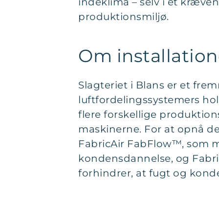
indeklima – selv i et kræve
produktionsmiljø.
Om installatio
Slagteriet i Blans er et fr
luftfordelingssystemers hol
flere forskellige produktion
maskinerne. For at opnå det
FabricAir FabFlow™, som mi
kondensdannelse, og Fabric
forhindrer, at fugt og kond