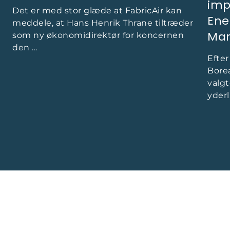
imp
Det er med stor glæde at FabricAir kan
Ene
meddele, at Hans Henrik Thrane tiltræder
Mar
som ny økonomidirektør for koncernen
den ...
Efte
Bore
valgt
yderl