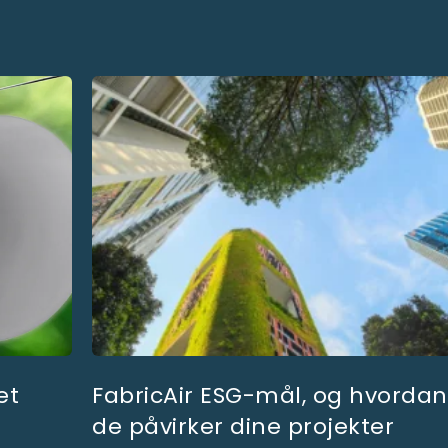
øsninger, der er ideelle i biblioteker, auditorier og lignende.
et
FabricAir ESG-mål, og hvordan
de påvirker dine projekter