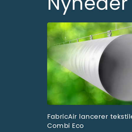
Nyheder
applikationer. FabricAir® tilbyder l
n lovende
FabricAir lancerer tekstil
mhed
Combi Eco