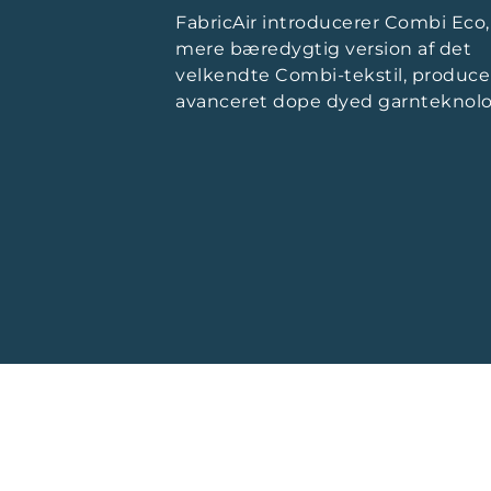
FabricAir introducerer Combi Eco,
mere bæredygtig version af det
inden for
velkendte Combi-tekstil, produc
, etablerede i maj
avanceret dope dyed garnteknolo
i Ontario,