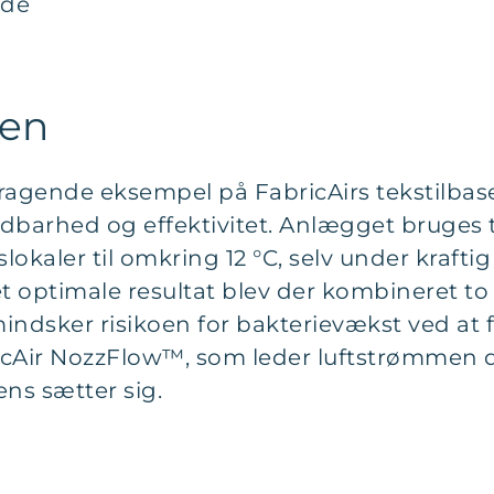
nde
nen
emragende eksempel på FabricAirs tekstilba
dbarhed og effektivitet. Anlægget bruges ti
slokaler til omkring 12 °C, selv under kraft
 optimale resultat blev der kombineret to 
ndsker risikoen for bakterievækst ved at 
Air NozzFlow™, som leder luftstrømmen di
ens sætter sig.