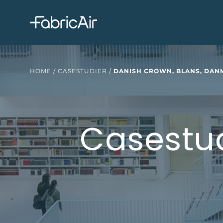
HOME
/
CASESTUDIER
/
DANISH CROWN, BLANS, DAN
Casestu