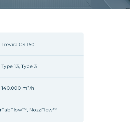
Trevira CS 150
Type 13, Type 3
140.000 m³/h
r
FabFlow™, NozzFlow™