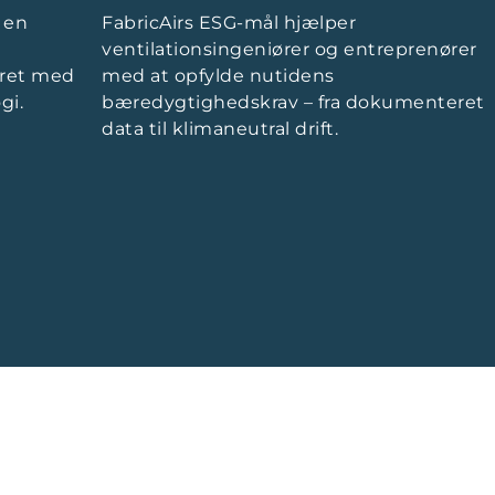
 en
FabricAirs ESG-mål hjælper
ventilationsingeniører og entreprenører
eret med
med at opfylde nutidens
gi.
bæredygtighedskrav – fra dokumenteret
data til klimaneutral drift.