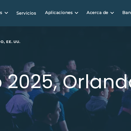
s
Aplicaciones
Acerca de
Ban
Servicios
, EE. UU.
 2025, Orlando