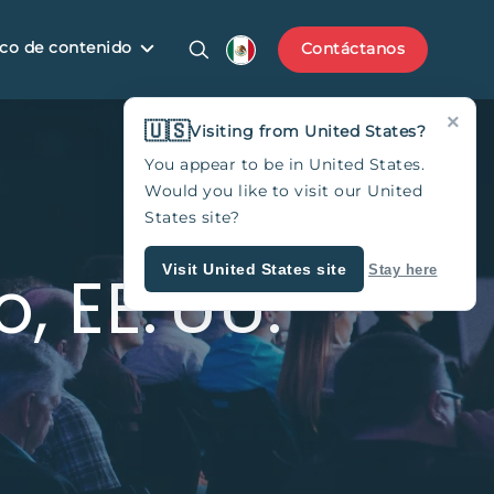
co de contenido
Contáctanos
×
🇺🇸
Visiting from United States?
You appear to be in United States.
Would you like to visit our United
States site?
, EE. UU.
Visit United States site
Stay here