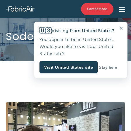
Contáctanos
×
🇺🇸
Visiting from United States?
Sodex en Turquía
You appear to be in United States.
Would you like to visit our United
States site?
Visit United States site
Stay here